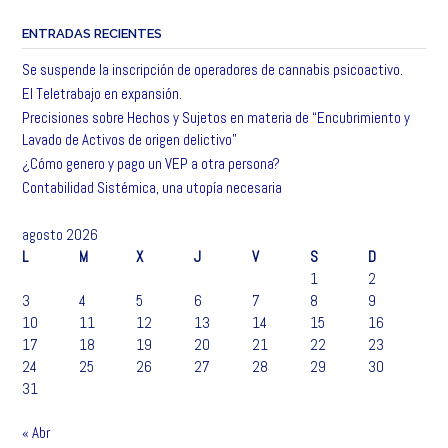
ENTRADAS RECIENTES
Se suspende la inscripción de operadores de cannabis psicoactivo.
El Teletrabajo en expansión.
Precisiones sobre Hechos y Sujetos en materia de “Encubrimiento y
Lavado de Activos de origen delictivo”
¿Cómo genero y pago un VEP a otra persona?
Contabilidad Sistémica, una utopía necesaria
agosto 2026
L
M
X
J
V
S
D
1
2
3
4
5
6
7
8
9
10
11
12
13
14
15
16
17
18
19
20
21
22
23
24
25
26
27
28
29
30
31
« Abr