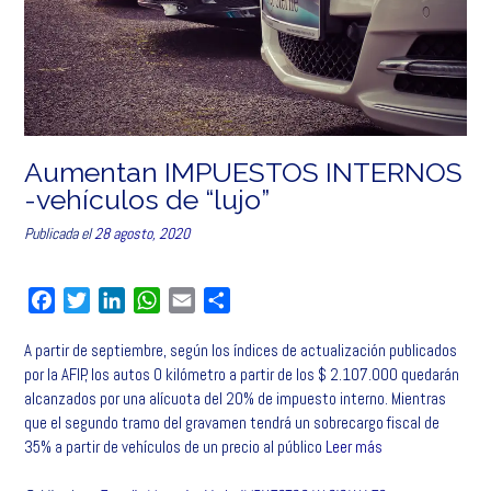
Aumentan IMPUESTOS INTERNOS
-vehículos de “lujo”
Publicada el
28 agosto, 2020
F
T
L
W
E
C
a
w
i
h
m
o
A partir de septiembre, según los índices de actualización publicados
c
i
n
a
a
m
por la AFIP, los autos 0 kilómetro a partir de los $ 2.107.000 quedarán
e
t
k
t
i
p
alcanzados por una alícuota del 20% de impuesto interno. Mientras
b
t
e
s
l
a
que el segundo tramo del gravamen tendrá un sobrecargo fiscal de
o
e
d
A
r
35% a partir de vehículos de un precio al público
Leer más
o
r
I
p
t
k
n
p
i