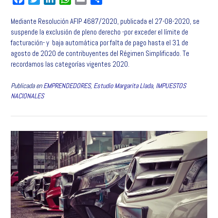
a
w
i
h
m
o
Mediante Resolución AFIP 4687/2020, publicada el 27-08-2020, se
c
i
n
a
a
m
suspende la exclusión de pleno derecho -por exceder el límite de
e
t
k
t
i
p
facturación- y baja automática por falta de pago hasta el 31 de
b
t
e
s
l
a
agosto de 2020 de contribuyentes del Régimen Simplificado. Te
o
e
d
A
r
recordamos las categorías vigentes 2020.
o
r
I
p
t
k
n
p
i
Publicada en
EMPRENDEDORES
,
Estudio Margarita Llada
,
IMPUESTOS
r
NACIONALES