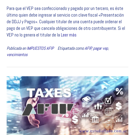
a
w
i
h
m
o
Para que el VEP sea confeccionado y pagado por un tercero, es éste
c
i
n
a
a
m
último quien debe ingresar al servicio con clave fiscal «Presentación
e
t
k
t
i
p
de DDJJ y Pagos». Cualquier titular de una cuenta puede ordenar el
b
t
e
s
l
a
pago de un VEP que cancela obligaciones de otro contribuyente. Si el
o
e
d
A
r
VEP no lo genera el titular de la
Leer más
o
r
I
p
t
k
n
p
i
Publicada en
IMPUESTOS AFIP
Etiquetada como
AFIP
,
pagar vep
,
r
vencimientos