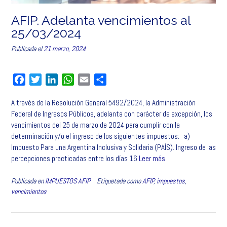
AFIP. Adelanta vencimientos al
25/03/2024
Publicada el
21 marzo, 2024
F
T
L
W
E
C
a
w
i
h
m
o
A través de la Resolución General 5492/2024, la Administración
c
i
n
a
a
m
Federal de Ingresos Públicos, adelanta con carácter de excepción, los
e
t
k
t
i
p
vencimientos del 25 de marzo de 2024 para cumplir con la
b
t
e
s
l
a
determinación y/o el ingreso de los siguientes impuestos: a)
o
e
d
A
r
Impuesto Para una Argentina Inclusiva y Solidaria (PAÍS). Ingreso de las
o
r
I
p
t
percepciones practicadas entre los días 16
Leer más
k
n
p
i
r
Publicada en
IMPUESTOS AFIP
Etiquetada como
AFIP
,
impuestos
,
vencimientos