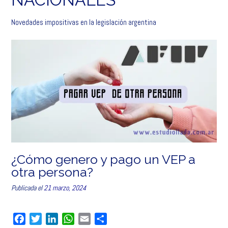
Novedades impositivas en la legislación argentina
¿Cómo genero y pago un VEP a
otra persona?
Publicada el
21 marzo, 2024
F
T
L
W
E
C