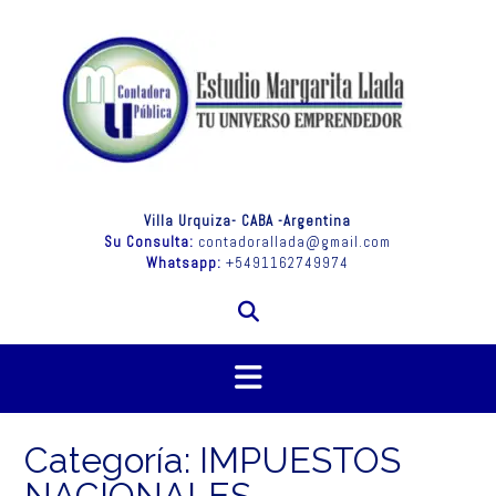
Saltar
al
contenido
Villa Urquiza- CABA -Argentina
Su Consulta:
contadorallada@gmail.com
Whatsapp:
+5491162749974
Categoría:
IMPUESTOS
NACIONALES