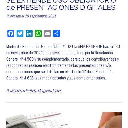
de PRESENTACIONES DIGITALES
Publicada el
20 septiembre, 2021
F
T
L
W
E
C
a
w
i
h
m
o
Mediante Resolución General 5055/2021 la AFIP EXTIENDE hasta l 30
c
i
n
a
a
m
de noviembre de 2021, inclusive, implementado por la Resolución
e
t
k
t
i
p
General N° 4.503 y su complementaria, para que los contribuyentes y
b
t
e
s
l
a
responsables realicen electrónicamente las presentaciones y/o
o
e
d
A
r
comunicaciones que se detallan en el artículo 1° de la Resolución
o
r
I
p
t
General N° 4.685, sus modificatorias y sus complementarias.
k
n
p
i
r
Publicada en
Estudio Margarita Llada