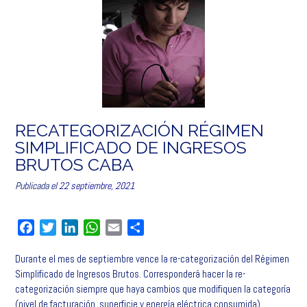
RECATEGORIZACIÓN RÉGIMEN
SIMPLIFICADO DE INGRESOS
BRUTOS CABA
Publicada el
22 septiembre, 2021
F
T
L
W
E
C
a
w
i
h
m
o
Durante el mes de septiembre vence la re-categorización del Régimen
c
i
n
a
a
m
Simplificado de Ingresos Brutos. Corresponderá hacer la re-
e
t
k
t
i
p
categorización siempre que haya cambios que modifiquen la categoría
b
t
e
s
l
a
(nivel de facturación, superficie y energía eléctrica consumida)