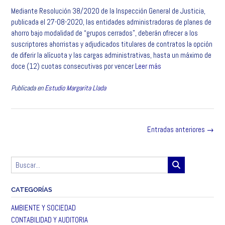
Mediante Resolución 38/2020 de la Inspección General de Justicia,
c
i
n
a
a
m
publicada el 27-08-2020, las entidades administradoras de planes de
e
t
k
t
i
p
ahorro bajo modalidad de “grupos cerrados”, deberán ofrecer a los
b
t
e
s
l
a
suscriptores ahorristas y adjudicados titulares de contratos la opción
o
e
d
A
r
de diferir la alícuota y las cargas administrativas, hasta un máximo de
o
r
I
p
t
doce (12) cuotas consecutivas por vencer
Leer más
k
n
p
i
r
Publicada en
Estudio Margarita Llada
Navegación
Entradas anteriores
→
de
las
entradas
CATEGORÍAS
AMBIENTE Y SOCIEDAD
CONTABILIDAD Y AUDITORIA