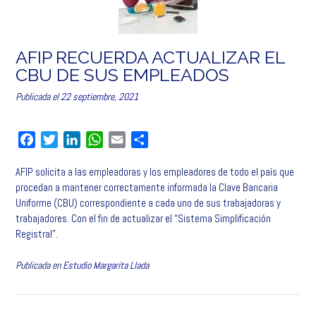
AFIP RECUERDA ACTUALIZAR EL
CBU DE SUS EMPLEADOS
Publicada el
22 septiembre, 2021
F
T
L
W
E
C
a
w
i
h
m
o
AFIP solicita a las empleadoras y los empleadores de todo el país que
c
i
n
a
a
m
procedan a mantener correctamente informada la Clave Bancaria
e
t
k
t
i
p
Uniforme (CBU) correspondiente a cada uno de sus trabajadoras y
b
t
e
s
l
a
trabajadores. Con el fin de actualizar el “Sistema Simplificación
o
e
d
A
r
Registral”.
o
r
I
p
t
k
n
p
i
Publicada en
Estudio Margarita Llada
r