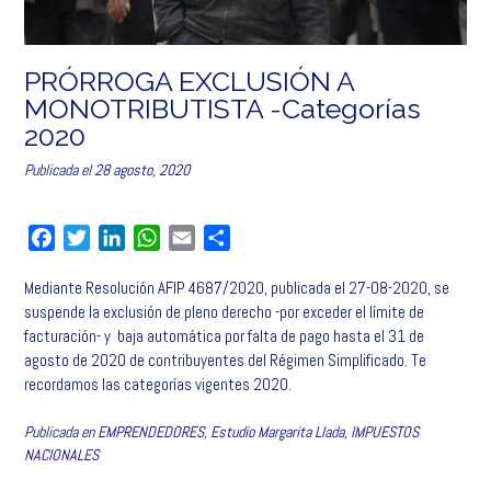
PRÓRROGA EXCLUSIÓN A
MONOTRIBUTISTA -Categorías
2020
Publicada el
28 agosto, 2020
F
T
L
W
E
C
a
w
i
h
m
o
Mediante Resolución AFIP 4687/2020, publicada el 27-08-2020, se
c
i
n
a
a
m
suspende la exclusión de pleno derecho -por exceder el límite de
e
t
k
t
i
p
facturación- y baja automática por falta de pago hasta el 31 de
b
t
e
s
l
a
agosto de 2020 de contribuyentes del Régimen Simplificado. Te
o
e
d
A
r
recordamos las categorías vigentes 2020.
o
r
I
p
t
k
n
p
i
Publicada en
EMPRENDEDORES
,
Estudio Margarita Llada
,
IMPUESTOS
r
NACIONALES