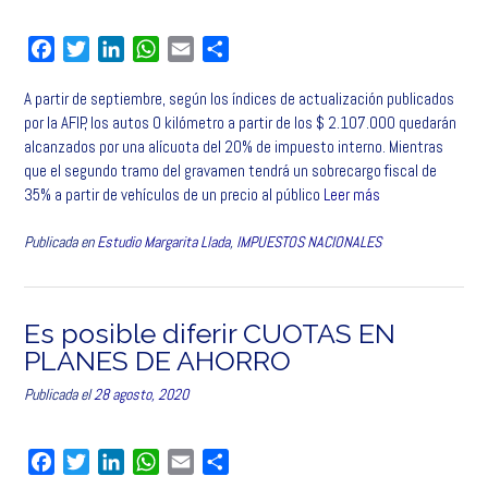
F
T
L
W
E
C
a
w
i
h
m
o
A partir de septiembre, según los índices de actualización publicados
c
i
n
a
a
m
por la AFIP, los autos 0 kilómetro a partir de los $ 2.107.000 quedarán
e
t
k
t
i
p
alcanzados por una alícuota del 20% de impuesto interno. Mientras
b
t
e
s
l
a
que el segundo tramo del gravamen tendrá un sobrecargo fiscal de
o
e
d
A
r
35% a partir de vehículos de un precio al público
Leer más
o
r
I
p
t
k
n
p
i
Publicada en
Estudio Margarita Llada
,
IMPUESTOS NACIONALES
r
Es posible diferir CUOTAS EN
PLANES DE AHORRO
Publicada el
28 agosto, 2020
F
T
L
W
E
C
a
w
i
h
m
o