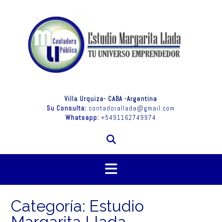
Saltar
al
contenido
Villa Urquiza- CABA -Argentina
Su Consulta:
contadorallada@gmail.com
Whatsapp:
+5491162749974
Categoría:
Estudio
Margarita Llada