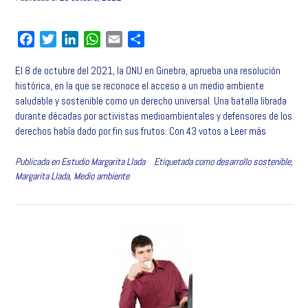
F
T
L
W
E
C
a
w
i
h
m
o
El 8 de octubre del 2021, la ONU en Ginebra, aprueba una resolución
c
i
n
a
a
m
histórica, en la que se reconoce el acceso a un medio ambiente
e
t
k
t
i
p
saludable y sostenible como un derecho universal. Una batalla librada
b
t
e
s
l
a
durante décadas por activistas medioambientales y defensores de los
o
e
d
A
r
derechos había dado por fin sus frutos. Con 43 votos a
Leer más
o
r
I
p
t
k
n
p
i
Publicada en
Estudio Margarita Llada
Etiquetada como
desarrollo sostenible
,
r
Margarita Llada
,
Medio ambiente