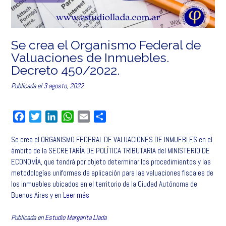
Se crea el Organismo Federal de
Valuaciones de Inmuebles.
Decreto 450/2022.
Publicada el
3 agosto, 2022
F
T
L
W
E
C
a
w
i
h
m
o
Se crea el ORGANISMO FEDERAL DE VALUACIONES DE INMUEBLES en el
c
i
n
a
a
m
ámbito de la SECRETARÍA DE POLÍTICA TRIBUTARIA del MINISTERIO DE
e
t
k
t
i
p
ECONOMÍA, que tendrá por objeto determinar los procedimientos y las
b
t
e
s
l
a
metodologías uniformes de aplicación para las valuaciones fiscales de
o
e
d
A
r
los inmuebles ubicados en el territorio de la Ciudad Autónoma de
o
r
I
p
t
Buenos Aires y en
Leer más
k
n
p
i
r
Publicada en
Estudio Margarita Llada