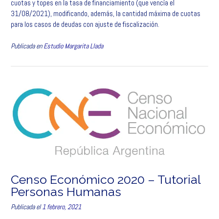
cuotas y topes en la tasa de financiamiento (que vencía el
o
e
d
A
r
31/08/2021), modificando, además, la cantidad máxima de cuotas
o
r
I
p
t
para los casos de deudas con ajuste de fiscalización.
k
n
p
i
r
Publicada en
Estudio Margarita Llada
Censo Económico 2020 – Tutorial
Personas Humanas
Publicada el
1 febrero, 2021