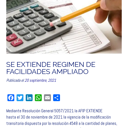
SE EXTIENDE REGIMEN DE
FACILIDADES AMPLIADO
Publicada el
20 septiembre, 2021
F
T
L
W
E
C
a
w
i
h
m
o
Mediante Resolución General 5057/2021 la AFIP EXTIENDE
c
i
n
a
a
m
hasta el 30 de noviembre de 2021 la vigencia de la modificación
e
t
k
t
i
p
transitoria dispuesta por la resolución 4548 a la cantidad de planes,
b
t
e
s
l
a