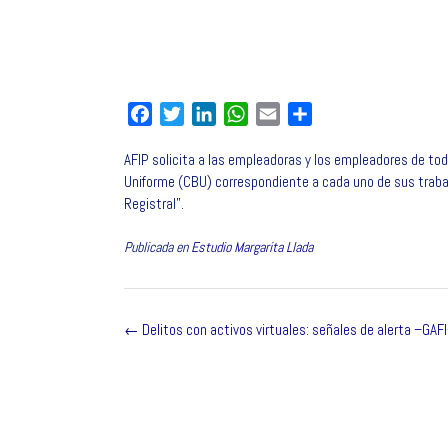
F
T
L
W
E
C
a
w
i
h
m
o
AFIP solicita a las empleadoras y los empleadores de to
c
i
n
a
a
m
Uniforme (CBU) correspondiente a cada uno de sus trabaja
e
t
k
t
i
p
Registral”.
b
t
e
s
l
a
o
e
d
A
r
Publicada en
Estudio Margarita Llada
o
r
I
p
t
k
n
p
i
r
Navegación
←
Delitos con activos virtuales: señales de alerta –GAFI
de
la
entrada