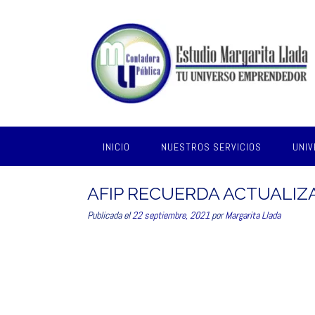
Saltar
al
contenido
INICIO
NUESTROS SERVICIOS
UNI
AFIP RECUERDA ACTUALIZ
Publicada el
22 septiembre, 2021
por
Margarita Llada