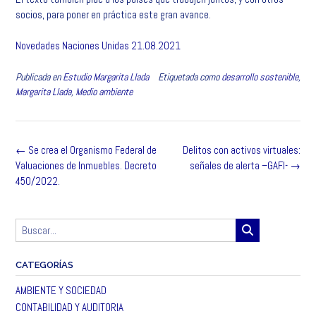
socios, para poner en práctica este gran avance.
Novedades Naciones Unidas 21.08.2021
Publicada en
Estudio Margarita Llada
Etiquetada como
desarrollo sostenible
,
Margarita Llada
,
Medio ambiente
Navegación
←
Se crea el Organismo Federal de
Delitos con activos virtuales:
de
Valuaciones de Inmuebles. Decreto
señales de alerta –GAFI-
→
la
450/2022.
entrada
CATEGORÍAS
AMBIENTE Y SOCIEDAD
CONTABILIDAD Y AUDITORIA