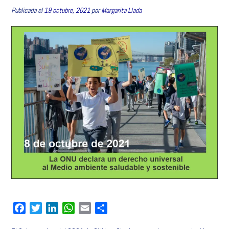
Publicada el
19 octubre, 2021
por
Margarita Llada
F
T
L
W
E
C
a
w
i
h
m
o