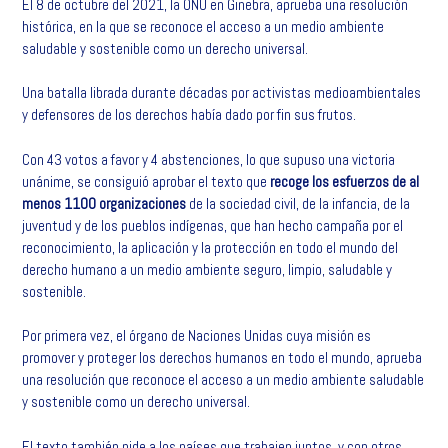
El 8 de octubre del 2021, la ONU en Ginebra, aprueba una resolución
c
i
n
a
a
m
histórica, en la que se reconoce el acceso a un medio ambiente
e
t
k
t
i
p
saludable y sostenible como un derecho universal.
b
t
e
s
l
a
o
e
d
A
r
Una batalla librada durante décadas por activistas medioambientales
o
r
I
p
t
y defensores de los derechos había dado por fin sus frutos.
k
n
p
i
r
Con 43 votos a favor y 4 abstenciones, lo que supuso una victoria
unánime, se consiguió aprobar el texto que
recoge los esfuerzos de al
menos 1100 organizaciones
de la sociedad civil, de la infancia, de la
juventud y de los pueblos indígenas, que han hecho campaña por el
reconocimiento, la aplicación y la protección en todo el mundo del
derecho humano a un medio ambiente seguro, limpio, saludable y
sostenible.
Por primera vez, el órgano de Naciones Unidas cuya misión es
promover y proteger los derechos humanos en todo el mundo, aprueba
una resolución que reconoce el acceso a un medio ambiente saludable
y sostenible como un derecho universal.
El texto también pide a los países que trabajen juntos, y con otros