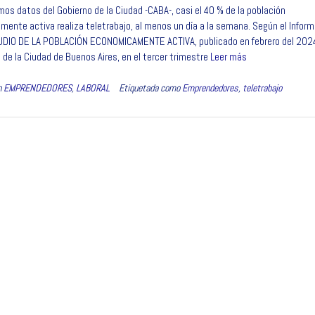
mos datos del Gobierno de la Ciudad -CABA-, casi el 40 % de la población
i
n
a
a
m
ente activa realiza teletrabajo, al menos un día a la semana. Según el Inform
t
k
t
i
p
DIO DE LA POBLACIÓN ECONOMICAMENTE ACTIVA, publicado en febrero del 2024
t
e
s
l
a
 de la Ciudad de Buenos Aires, en el tercer trimestre
Leer más
e
d
A
r
r
I
p
t
n
EMPRENDEDORES
,
LABORAL
Etiquetada como
Emprendedores
,
teletrabajo
n
p
i
r