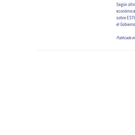
Según últi
c
económicam
e
sobre ESTU
b
el Gobierno
o
o
Publicada e
k